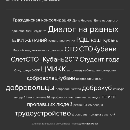
Гражданская консолидация
День Чистоты
День народного
Диалог на равных
единства
День студента
РДШ
ЕЛКИ ЖЕЛАНИЙ
РДШ_Кубань
Кубань
МОНМПКК
СТОКубани
СТО
Российское движение школьников
СлетСТО_Кубань2017
Студент года
ЦМИКК
Студотряды
УСКК
автопоезд
вебинар
волонтерство
доброволецКубани
доброволецРоссии
добровольцы
доброкуб
добровольчество
конкурс
поиск
лидер 21 века
лучшие 93 профессии
наставничество
наука
пропавших людей
регион93
стипендии
трудоустройство
фестиваль
ярмарка вакансий
Для показа облака WP-Cumulus необходим
Flash Player
.