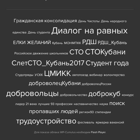
Гражданская консолидация
День Чистоты
День народного
Диалог на равных
единства
День студента
РДШ
ЕЛКИ ЖЕЛАНИЙ
РДШ_Кубань
Кубань
МОНМПКК
СТОКубани
СТО
Российское движение школьников
СлетСТО_Кубань2017
Студент года
ЦМИКК
Студотряды
УСКК
автопоезд
вебинар
волонтерство
доброволецКубани
доброволецРоссии
добровольцы
доброкуб
добровольчество
конкурс
поиск
лидер 21 века
лучшие 93 профессии
наставничество
наука
пропавших людей
регион93
стипендии
трудоустройство
фестиваль
ярмарка вакансий
Для показа облака WP-Cumulus необходим
Flash Player
.