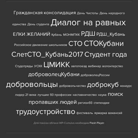
Гражданская консолидация
День Чистоты
День народного
Диалог на равных
единства
День студента
РДШ
ЕЛКИ ЖЕЛАНИЙ
РДШ_Кубань
Кубань
МОНМПКК
СТОКубани
СТО
Российское движение школьников
СлетСТО_Кубань2017
Студент года
ЦМИКК
Студотряды
УСКК
автопоезд
вебинар
волонтерство
доброволецКубани
доброволецРоссии
добровольцы
доброкуб
добровольчество
конкурс
поиск
лидер 21 века
лучшие 93 профессии
наставничество
наука
пропавших людей
регион93
стипендии
трудоустройство
фестиваль
ярмарка вакансий
Для показа облака WP-Cumulus необходим
Flash Player
.