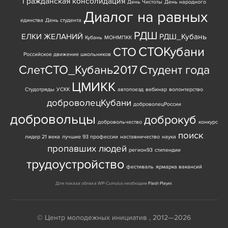
Гражданская консолидация
День Чистоты
День народного
Диалог на равных
единства
День студента
РДШ
ЕЛКИ ЖЕЛАНИЙ
РДШ_Кубань
Кубань
МОНМПКК
СТОКубани
СТО
Российское движение школьников
СлетСТО_Кубань2017
Студент года
ЦМИКК
Студотряды
УСКК
автопоезд
вебинар
волонтерство
доброволецКубани
доброволецРоссии
добровольцы
доброкуб
добровольчество
конкурс
поиск
лидер 21 века
лучшие 93 профессии
наставничество
наука
пропавших людей
регион93
стипендии
трудоустройство
фестиваль
ярмарка вакансий
Для показа облака WP-Cumulus необходим
Flash Player
.
© Центр молодежных инициатив , 2012—2026