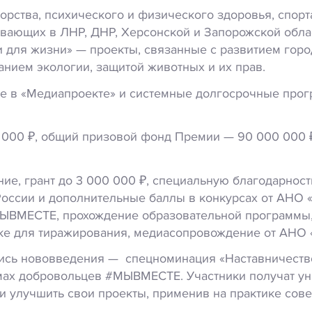
норства, психического и физического здоровья, спо
вающих в ЛНР, ДНР, Херсонской и Запорожской обла
 для жизни» — проекты, связанные с развитием горо
нием экологии, защитой животных и их прав.
е в «Медиапроекте» и системные долгосрочные прог
 000 ₽, общий призовой фонд Премии — 90 000 000 
е, грант до 3 000 000 ₽, специальную благодарность
России и дополнительные баллы в конкурсах от АНО 
ЫВМЕСТЕ, прохождение образовательной программы,
ке для тиражирования, медиасопровождение от АНО 
лись нововведения —
спецноминация
«
Наставничеств
ах добровольцев #МЫВМЕСТЕ. Участники получат ун
 улучшить свои проекты, применив на практике сове