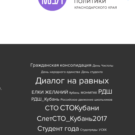
Гражданская консолидация
День Чистоты
День народного единства
День студента
Диалог на равных
я
,
РДШ
ЕЛКИ ЖЕЛАНИЙ
Кубань
МОНМПКК
РДШ_Кубань
Российское движение школьников
СТОКубани
СТО
СлетСТО_Кубань2017
Студент года
Студотряды
УСКК