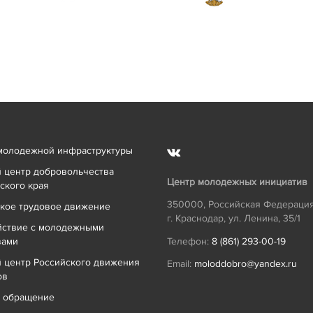
молодежной инфраструктуры
 центр добровольчества
Центр молодежных инициатив
ского края
350000
,
Российская Федераци
кое трудовое движение
г. Краснодар
,
ул. Ленина, 35/1
йствие с молодежными
вами
Телефон:
8 (861) 293-00-19
 центр Российского движения
Email:
moloddobro@yandex.ru
ов
ь обращение