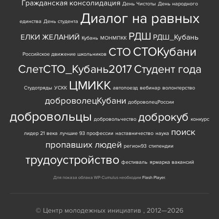
Гражданская консолидация
День Чистоты
День народного
Диалог на равных
единства
День студента
РДШ
ЕЛКИ ЖЕЛАНИЙ
РДШ_Кубань
Кубань
МОНМПКК
СТОКубани
СТО
Российское движение школьников
СлетСТО_Кубань2017
Студент года
ЦМИКК
Студотряды
УСКК
автопоезд
вебинар
волонтерство
доброволецКубани
доброволецРоссии
добровольцы
доброкуб
добровольчество
конкурс
поиск
лидер 21 века
лучшие 93 профессии
наставничество
наука
пропавших людей
регион93
стипендии
трудоустройство
фестиваль
ярмарка вакансий
Для показа облака WP-Cumulus необходим
Flash Player
.
© Центр молодежных инициатив , 2012—2026