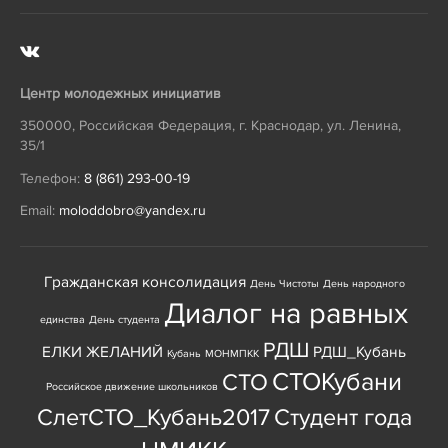
Центр молодежных инициатив
350000
,
Российская Федерация
,
г. Краснодар
,
ул. Ленина,
35/1
Телефон:
8 (861) 293-00-19
Email:
moloddobro@yandex.ru
Гражданская консолидация
День Чистоты
День народного
Диалог на равных
единства
День студента
РДШ
ЕЛКИ ЖЕЛАНИЙ
РДШ_Кубань
Кубань
МОНМПКК
СТОКубани
СТО
Российское движение школьников
СлетСТО_Кубань2017
Студент года