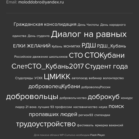
Email:
moloddobro@yandex.ru
Гражданская консолидация
День Чистоты
День народного
Диалог на равных
единства
День студента
РДШ
ЕЛКИ ЖЕЛАНИЙ
РДШ_Кубань
Кубань
МОНМПКК
СТОКубани
СТО
Российское движение школьников
СлетСТО_Кубань2017
Студент года
ЦМИКК
Студотряды
УСКК
автопоезд
вебинар
волонтерство
доброволецКубани
доброволецРоссии
добровольцы
доброкуб
добровольчество
конкурс
поиск
лидер 21 века
лучшие 93 профессии
наставничество
наука
пропавших людей
регион93
стипендии
трудоустройство
фестиваль
ярмарка вакансий
Для показа облака WP-Cumulus необходим
Flash Player
.