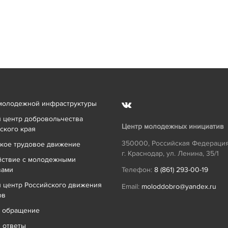
молодежной инфраструктуры
 центр добровольчества
Центр молодежных инициатив
ского края
350000
,
Российская Федераци
кое трудовое движение
г. Краснодар
,
ул. Ленина, 35/1
йствие с молодежными
вами
Телефон:
8 (861) 293-00-19
 центр Российского движения
Email:
moloddobro@yandex.ru
ов
ь обращение
 ответы