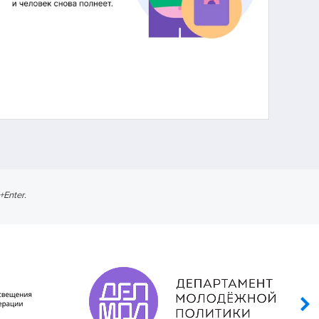
l+Enter
.