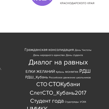
Гражданская консолидация
День Чистоты
День народного единства
День студента
Диалог на равных
я
,
РДШ
ЕЛКИ ЖЕЛАНИЙ
Кубань
МОНМПКК
РДШ_Кубань
Российское движение школьников
СТОКубани
СТО
СлетСТО_Кубань2017
Студент года
Студотряды
УСКК