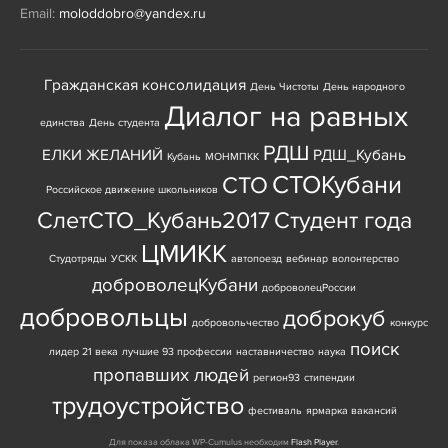
Email:
moloddobro@yandex.ru
Гражданская консолидация
День Чистоты
День народного
Диалог на равных
единства
День студента
РДШ
ЕЛКИ ЖЕЛАНИЙ
РДШ_Кубань
Кубань
МОНМПКК
СТОКубани
СТО
Российское движение школьников
СлетСТО_Кубань2017
Студент года
ЦМИКК
Студотряды
УСКК
автопоезд
вебинар
волонтерство
доброволецКубани
доброволецРоссии
добровольцы
доброкуб
добровольчество
конкурс
поиск
лидер 21 века
лучшие 93 профессии
наставничество
наука
пропавших людей
регион93
стипендии
трудоустройство
фестиваль
ярмарка вакансий
Для показа облака WP-Cumulus необходим
Flash Player
.