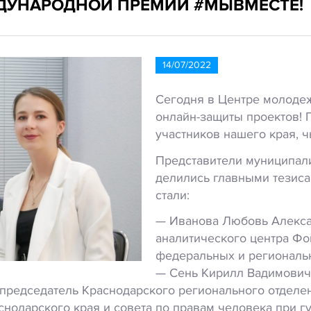
ДУНАРОДНОЙ ПРЕМИИ #МЫВМЕСТЕ!
14/07/2022
Сегодня в Центре молоде
онлайн-защиты проектов!
участников нашего края, 
Представители муниципал
делились главными тезиса
стали:
— Иванова Любовь Алекса
аналитического центра Фо
федеральных и региональ
— Сень Кирилл Вадимович 
, председатель Краснодарского регионального отдел
нодарского края и совета по правам человека при г