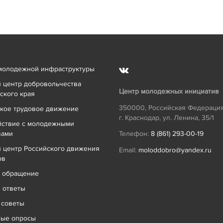
молодежной инфраструктуры
 центр добровольчества
Центр молодежных инициатив
ского края
350000
,
Российская Федераци
кое трудовое движение
г. Краснодар
,
ул. Ленина, 35/1
йствие с молодежными
вами
Телефон:
8 (861) 293-00-19
 центр Российского движения
Email:
moloddobro@yandex.ru
ов
ь обращение
 ответы
 советы
ные опросы