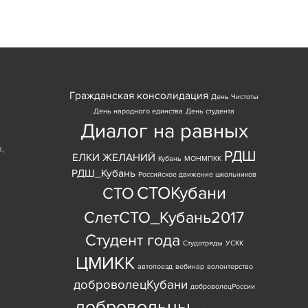
Гражданская консолидация
День Чистоты
День народного единства
День студента
Диалог на равных
я
,
РДШ
ЕЛКИ ЖЕЛАНИЙ
Кубань
МОНМПКК
РДШ_Кубань
Российское движение школьников
СТОКубани
СТО
СлетСТО_Кубань2017
Студент года
Студотряды
УСКК
ЦМИКК
автопоезд
вебинар
волонтерство
доброволецКубани
доброволецРоссии
добровольцы