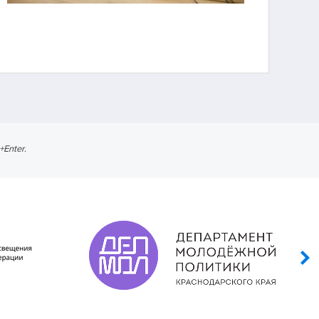
l+Enter
.