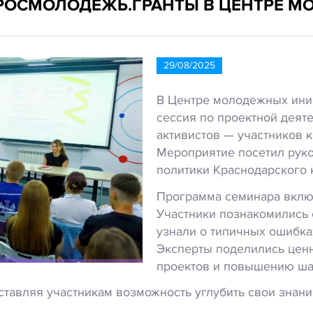
РОСМОЛОДЁЖЬ.ГРАНТЫ В ЦЕНТРЕ 
29/08/2025
В Центре молодежных иниц
сессия по проектной деят
активистов — участников 
Мероприятие посетил рук
политики Краснодарского 
Программа семинара вклю
Участники познакомились 
узнали о типичных ошибка
Эксперты поделились цен
проектов и повышению шан
ставляя участникам возможность углубить свои знан