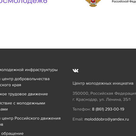
молодежной инфраструктуры
 центр добровольчества
Центр молодежных инициатив
ского края
350000
,
Российская Федераци
кое трудовое движение
г. Краснодар
,
ул. Ленина, 35/1
йствие с молодежными
вами
Телефон:
8 (861) 293-00-19
 центр Российского движения
Email:
moloddobro@yandex.ru
ов
ь обращение