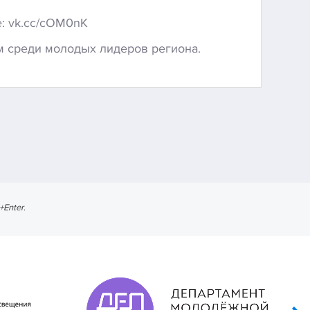
е: vk.cc/cOM0nK
м среди молодых лидеров региона.
l+Enter
.