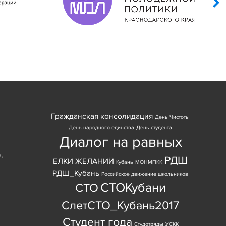
Гражданская консолидация
День Чистоты
День народного единства
День студента
Диалог на равных
я
,
РДШ
ЕЛКИ ЖЕЛАНИЙ
Кубань
МОНМПКК
РДШ_Кубань
Российское движение школьников
СТОКубани
СТО
СлетСТО_Кубань2017
Студент года
Студотряды
УСКК