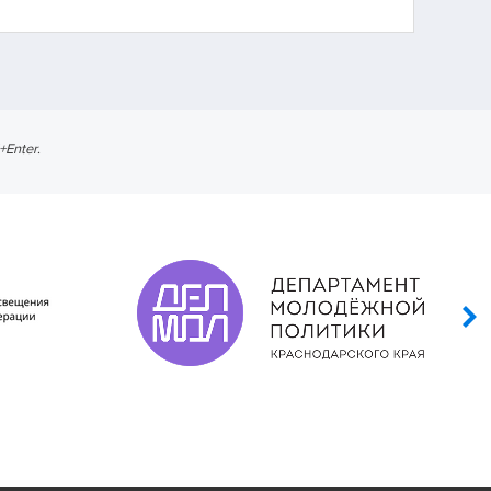
l+Enter
.