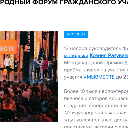
АРОДНЫЙ ФОРУМ ГРАЖДАНСКОГО УЧ
14/11/2023
13 ноября руководитель Ф
молодёжи
Ксения Разувае
Международной Премии
#
приёма заявок на участи
участия
#МЫВМЕСТЕ
до 20
Более 10 тысяч волонтёро
бизнеса и авторов социал
создания невероятной атм
Международной выставки
ждут увлекательные диску
политиками, встречи с ли