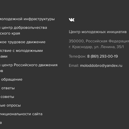
молодежной инфраструктуры
 центр добровольчества
Центр молодежных инициатив
ского края
350000
,
Российская Федераци
кое трудовое движение
г. Краснодар
,
ул. Ленина, 35/1
йствие с молодежными
вами
Телефон:
8 (861) 293-00-19
 центр Российского движения
Email:
moloddobro@yandex.ru
ов
ь обращение
 ответы
 советы
ные опросы
нкциональности сайта
а