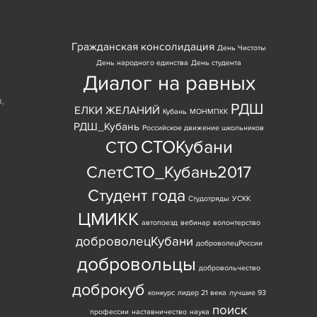
Гражданская консолидация
День Чистоты
День народного единства
День студента
Диалог на равных
я
,
РДШ
ЕЛКИ ЖЕЛАНИЙ
Кубань
МОНМПКК
РДШ_Кубань
Российское движение школьников
СТОКубани
СТО
СлетСТО_Кубань2017
Студент года
Студотряды
УСКК
ЦМИКК
автопоезд
вебинар
волонтерство
доброволецКубани
доброволецРоссии
добровольцы
добровольчество
доброкуб
конкурс
лидер 21 века
лучшие 93
поиск
профессии
наставничество
наука