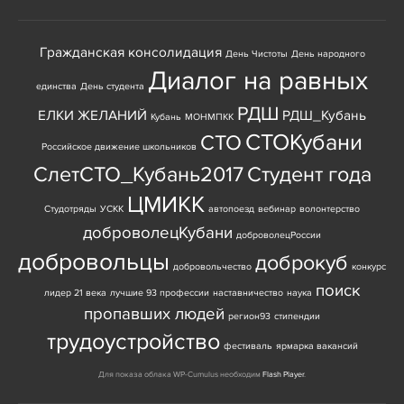
Гражданская консолидация
День Чистоты
День народного
Диалог на равных
единства
День студента
РДШ
ЕЛКИ ЖЕЛАНИЙ
РДШ_Кубань
Кубань
МОНМПКК
СТОКубани
СТО
Российское движение школьников
СлетСТО_Кубань2017
Студент года
ЦМИКК
Студотряды
УСКК
автопоезд
вебинар
волонтерство
доброволецКубани
доброволецРоссии
добровольцы
доброкуб
добровольчество
конкурс
поиск
лидер 21 века
лучшие 93 профессии
наставничество
наука
пропавших людей
регион93
стипендии
трудоустройство
фестиваль
ярмарка вакансий
Для показа облака WP-Cumulus необходим
Flash Player
.