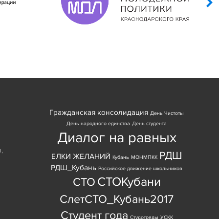
Гражданская консолидация
День Чистоты
День народного единства
День студента
Диалог на равных
я
,
РДШ
ЕЛКИ ЖЕЛАНИЙ
Кубань
МОНМПКК
РДШ_Кубань
Российское движение школьников
СТОКубани
СТО
СлетСТО_Кубань2017
Студент года
Студотряды
УСКК