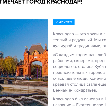
ОТМЕЧАЕТ ГОРОД КРАСНОДАР!
25/09/2021
Краснодар — это яркий и 
теплый и радушный. Мы го
культурой и традициями, 
«С каждым годом наш люб
районами, скверами, пред
социологов, столица Кубан
привлекательных городов 
счастливые люди. Конечно
краевая столица стала еще
Вениамин Кондратьев.
Краснодар был основан в 
название – Екатеринодар.