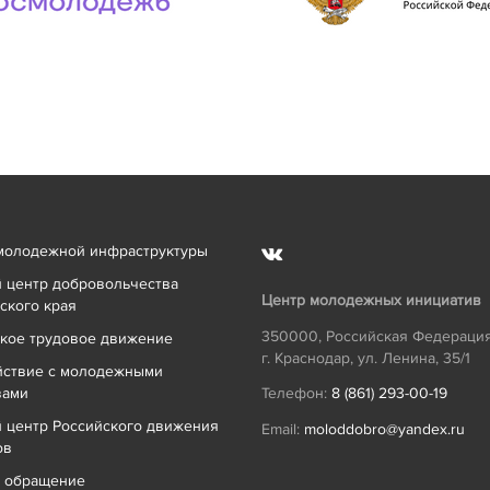
молодежной инфраструктуры
 центр добровольчества
Центр молодежных инициатив
ского края
350000
,
Российская Федераци
кое трудовое движение
г. Краснодар
,
ул. Ленина, 35/1
йствие с молодежными
вами
Телефон:
8 (861) 293-00-19
 центр Российского движения
Email:
moloddobro@yandex.ru
ов
ь обращение