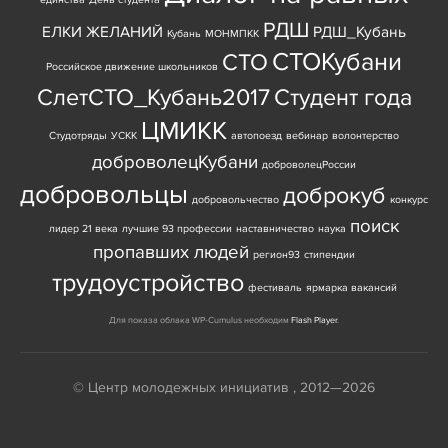
РДШ
ЕЛКИ ЖЕЛАНИЙ
РДШ_Кубань
Кубань
МОНМПКК
СТОКубани
СТО
Российское движение школьников
СлетСТО_Кубань2017
Студент года
ЦМИКК
Студотряды
УСКК
автопоезд
вебинар
волонтерство
доброволецКубани
доброволецРоссии
добровольцы
доброкуб
добровольчество
конкурс
поиск
лидер 21 века
лучшие 93 профессии
наставничество
наука
пропавших людей
регион93
стипендии
трудоустройство
фестиваль
ярмарка вакансий
Для показа облака WP-Cumulus необходим
Flash Player
.
© Центр молодежных инициатив , 2012—2026