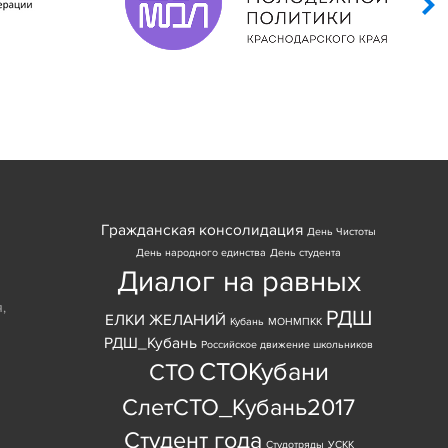
Гражданская консолидация
День Чистоты
День народного единства
День студента
Диалог на равных
я
,
РДШ
ЕЛКИ ЖЕЛАНИЙ
Кубань
МОНМПКК
РДШ_Кубань
Российское движение школьников
СТОКубани
СТО
СлетСТО_Кубань2017
Студент года
Студотряды
УСКК