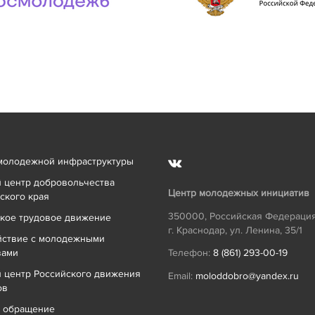
молодежной инфраструктуры
 центр добровольчества
Центр молодежных инициатив
ского края
350000
,
Российская Федераци
кое трудовое движение
г. Краснодар
,
ул. Ленина, 35/1
йствие с молодежными
вами
Телефон:
8 (861) 293-00-19
 центр Российского движения
Email:
moloddobro@yandex.ru
ов
ь обращение