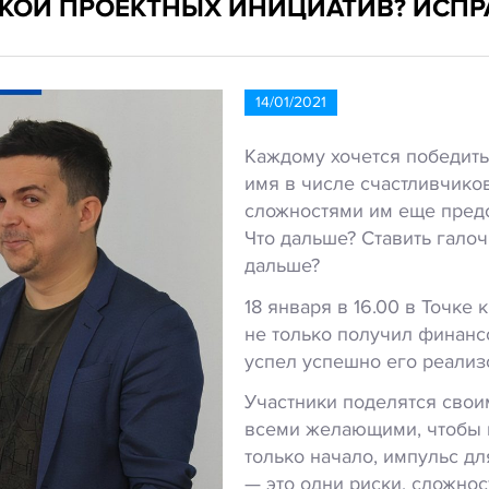
КОЙ ПРОЕКТНЫХ ИНИЦИАТИВ? ИСПР
14/01/2021
Каждому хочется победить
имя в числе счастливчиков
сложностями им еще предс
Что дальше? Ставить галоч
дальше?
18 января в 16.00 в Точке
не только получил финанс
успел успешно его реализ
Участники поделятся свои
всеми желающими, чтобы к
только начало, импульс дл
— это одни риски, сложнос