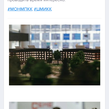
#МОНМПКК
#ЦМИКК