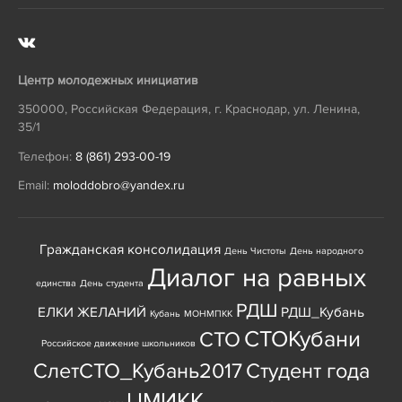
Центр молодежных инициатив
350000
,
Российская Федерация
,
г. Краснодар
,
ул. Ленина,
35/1
Телефон:
8 (861) 293-00-19
Email:
moloddobro@yandex.ru
Гражданская консолидация
День Чистоты
День народного
Диалог на равных
единства
День студента
РДШ
ЕЛКИ ЖЕЛАНИЙ
РДШ_Кубань
Кубань
МОНМПКК
СТОКубани
СТО
Российское движение школьников
СлетСТО_Кубань2017
Студент года
ЦМИКК