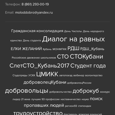
Телефон:
8 (861) 293-00-19
Email:
moloddobro@yandex.ru
Гражданская консолидация
День Чистоты
День народного
Диалог на равных
единства
День студента
РДШ
ЕЛКИ ЖЕЛАНИЙ
РДШ_Кубань
Кубань
МОНМПКК
СТОКубани
СТО
Российское движение школьников
СлетСТО_Кубань2017
Студент года
ЦМИКК
Студотряды
УСКК
автопоезд
вебинар
волонтерство
доброволецКубани
доброволецРоссии
добровольцы
доброкуб
добровольчество
конкурс
поиск
лидер 21 века
лучшие 93 профессии
наставничество
наука
пропавших людей
регион93
стипендии
трудоустройство
фестиваль
ярмарка вакансий