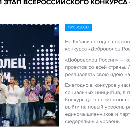
 ЭТАП ВСЕРОССИЙСКОГО КОНКУРСА
19/06/2020
На Кубани сегодня старто
конкурса «Доброволец Рос
«Доброволец России» — ко
проектов со всей страны.
реализовать свою идею н
Ежегодно в конкурсе учас
социальных инициатив, в 
Конкурс дает возможность
выйти на новый уровень ра
единомышленников и партн
федеральный уровень.