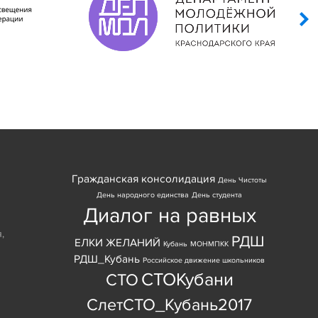
Гражданская консолидация
День Чистоты
День народного единства
День студента
Диалог на равных
я
,
РДШ
ЕЛКИ ЖЕЛАНИЙ
Кубань
МОНМПКК
РДШ_Кубань
Российское движение школьников
СТОКубани
СТО
СлетСТО_Кубань2017