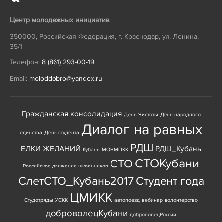
Центр молодежных инициатив
350000
,
Российская Федерация
,
г. Краснодар
,
ул. Ленина,
35/1
Телефон:
8 (861) 293-00-19
Email:
moloddobro@yandex.ru
Гражданская консолидация
День Чистоты
День народного
Диалог на равных
единства
День студента
РДШ
ЕЛКИ ЖЕЛАНИЙ
РДШ_Кубань
Кубань
МОНМПКК
СТОКубани
СТО
Российское движение школьников
СлетСТО_Кубань2017
Студент года
ЦМИКК
Студотряды
УСКК
автопоезд
вебинар
волонтерство
доброволецКубани
доброволецРоссии