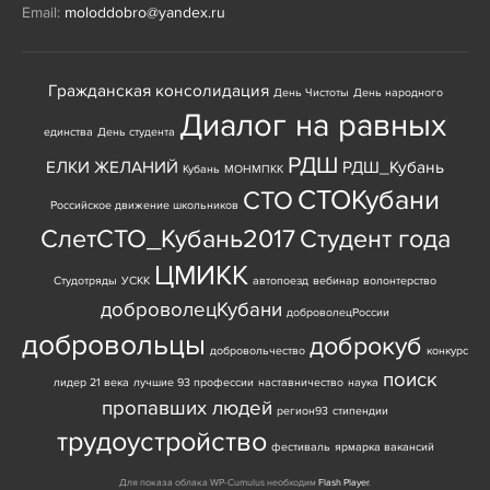
Email:
moloddobro@yandex.ru
Гражданская консолидация
День Чистоты
День народного
Диалог на равных
единства
День студента
РДШ
ЕЛКИ ЖЕЛАНИЙ
РДШ_Кубань
Кубань
МОНМПКК
СТОКубани
СТО
Российское движение школьников
СлетСТО_Кубань2017
Студент года
ЦМИКК
Студотряды
УСКК
автопоезд
вебинар
волонтерство
доброволецКубани
доброволецРоссии
добровольцы
доброкуб
добровольчество
конкурс
поиск
лидер 21 века
лучшие 93 профессии
наставничество
наука
пропавших людей
регион93
стипендии
трудоустройство
фестиваль
ярмарка вакансий
Для показа облака WP-Cumulus необходим
Flash Player
.