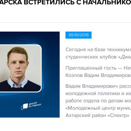
АРСКА ВСТРЕТИЛИСЬ С НАЧАЛЬНИКО
30/10/2019
Сегодня на базе техникум
студенческих клубов «
Диа
Приглашенный гость — На
Козлов Вадим Владимиров
Вадим Владимирович расск
молодежной политики и их
работе отдела по делам 
«Молодежный центр муниц
Ахтарский район «Спектр»