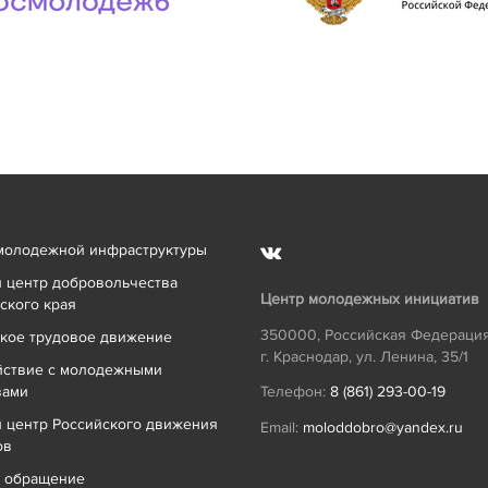
молодежной инфраструктуры
 центр добровольчества
Центр молодежных инициатив
ского края
350000
,
Российская Федераци
кое трудовое движение
г. Краснодар
,
ул. Ленина, 35/1
йствие с молодежными
вами
Телефон:
8 (861) 293-00-19
 центр Российского движения
Email:
moloddobro@yandex.ru
ов
ь обращение