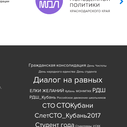
Гражданская консолидация
День Чистоты
День народного единства
День студента
Диалог на равных
я
,
РДШ
ЕЛКИ ЖЕЛАНИЙ
Кубань
МОНМПКК
РДШ_Кубань
Российское движение школьников
СТОКубани
СТО
СлетСТО_Кубань2017
Студент года
Студотряды
УСКК