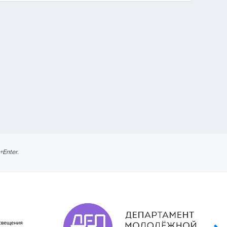
l+Enter
.