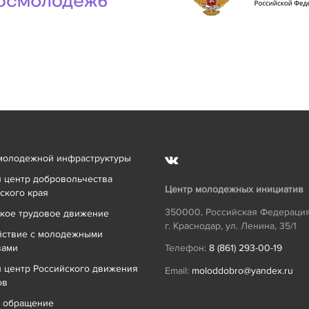
молодежной инфраструктуры
 центр добровольчества
Центр молодежных инициатив
ского края
350000
,
Российская Федераци
кое трудовое движение
г. Краснодар
,
ул. Ленина, 35/1
йствие с молодежными
вами
Телефон:
8 (861) 293-00-19
 центр Российского движения
Email:
moloddobro@yandex.ru
ов
ь обращение