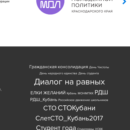
Гражданская консолидация
День Чистоты
День народного единства
День студента
Диалог на равных
я
,
РДШ
ЕЛКИ ЖЕЛАНИЙ
Кубань
МОНМПКК
РДШ_Кубань
Российское движение школьников
СТОКубани
СТО
СлетСТО_Кубань2017
Студент года
Студотряды
УСКК