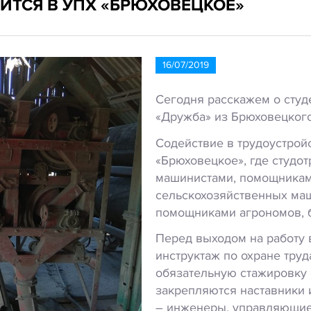
ИТСЯ В УПХ «БРЮХОВЕЦКОЕ»
16/07/2019
Сегодня расскажем о студ
«Дружба» из Брюховецког
Содействие в трудоустро
«Брюховецкое», где студо
машинистами, помощникам
сельскохозяйственных маш
помощниками агрономов, 
Перед выходом на работу 
инструктаж по охране труд
обязательную стажировку 
закрепляются наставники 
– инженеры, управляющие