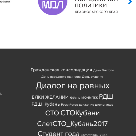
Гражданская консолидация
День Чистоты
День народного единства
День студента
Диалог на равных
я
,
РДШ
ЕЛКИ ЖЕЛАНИЙ
Кубань
МОНМПКК
РДШ_Кубань
Российское движение школьников
СТОКубани
СТО
СлетСТО_Кубань2017
Студент года
Студотряды
УСКК