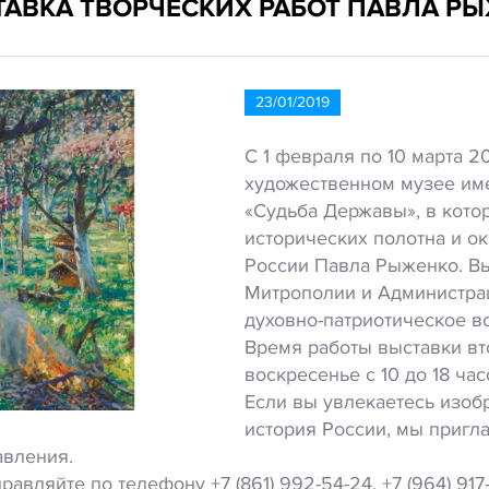
ТАВКА ТВОРЧЕСКИХ РАБОТ ПАВЛА Р
23/01/2019
С 1 февраля по 10 марта 2
художественном музее име
«Судьба Державы», в кото
исторических полотна и о
России Павла Рыженко. Вы
Митрополии и Администрац
духовно-патриотическое в
Время работы выставки вто
воскресенье с 10 до 18 час
Если вы увлекаетесь изоб
история России, мы пригла
авления.
вляйте по телефону +7 (861) 992-54-24, +7 (964) 91