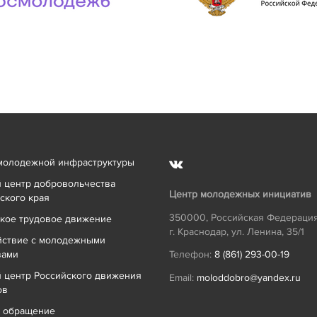
молодежной инфраструктуры
 центр добровольчества
Центр молодежных инициатив
ского края
350000
,
Российская Федераци
кое трудовое движение
г. Краснодар
,
ул. Ленина, 35/1
йствие с молодежными
вами
Телефон:
8 (861) 293-00-19
 центр Российского движения
Email:
moloddobro@yandex.ru
ов
ь обращение