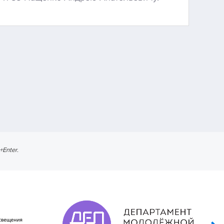
l+Enter
.