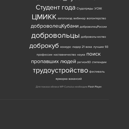
Студент года
Студотряды
УСКК
ЦМИКК
автопоезд
вебинар
волонтерство
доброволецКубани
доброволецРоссии
добровольцы
добровольчество
доброкуб
конкурс
лидер 21 века
лучшие 93
поиск
профессии
наставничество
наука
пропавших людей
регион93
стипендии
трудоустройство
фестиваль
ярмарка вакансий
Для показа облака WP-Cumulus необходим
Flash Player
.