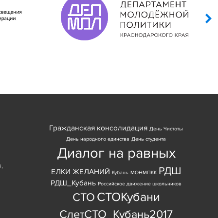
Гражданская консолидация
День Чистоты
День народного единства
День студента
Диалог на равных
я
,
РДШ
ЕЛКИ ЖЕЛАНИЙ
Кубань
МОНМПКК
РДШ_Кубань
Российское движение школьников
СТОКубани
СТО
СлетСТО_Кубань2017