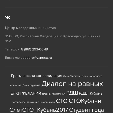
Центр молодежных инициатив
350000
,
Российская Федерация
,
г. Краснодар
,
ул. Ленина,
35/1
Телефон:
8 (861) 293-00-19
Email:
moloddobro@yandex.ru
Гражданская консолидация
День Чистоты
День народного
Диалог на равных
единства
День студента
РДШ
ЕЛКИ ЖЕЛАНИЙ
РДШ_Кубань
Кубань
МОНМПКК
СТОКубани
СТО
Российское движение школьников
СлетСТО_Кубань2017
Студент года