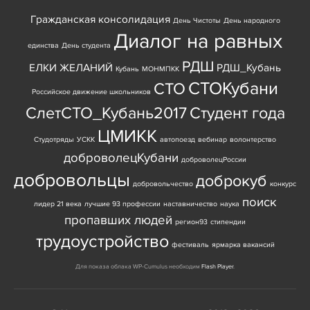
Гражданская консолидация
День Чистоты
День народного
Диалог на равных
единства
День студента
РДШ
ЕЛКИ ЖЕЛАНИЙ
РДШ_Кубань
Кубань
МОНМПКК
СТОКубани
СТО
Российское движение школьников
СлетСТО_Кубань2017
Студент года
ЦМИКК
Студотряды
УСКК
автопоезд
вебинар
волонтерство
доброволецКубани
доброволецРоссии
добровольцы
доброкуб
добровольчество
конкурс
поиск
лидер 21 века
лучшие 93 профессии
наставничество
наука
пропавших людей
регион93
стипендии
трудоустройство
фестиваль
ярмарка вакансий
Для показа облака WP-Cumulus необходим
Flash Player
.