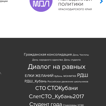
Гражданская консолидация
День Чистоты
День народного единства
День студента
Диалог на равных
я
,
РДШ
ЕЛКИ ЖЕЛАНИЙ
Кубань
МОНМПКК
РДШ_Кубань
Российское движение школьников
СТОКубани
СТО
СлетСТО_Кубань2017
Студент года
Студотряды
УСКК