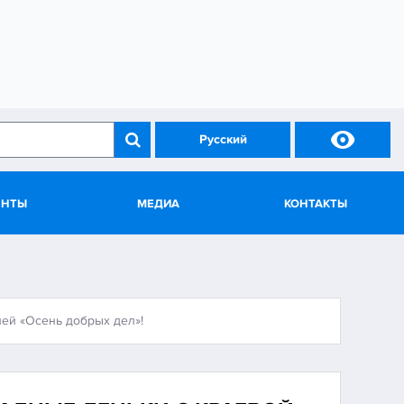

Русский
ЕНТЫ
МЕДИА
КОНТАКТЫ
ией «Осень добрых дел»!