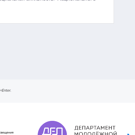
l+Enter
.