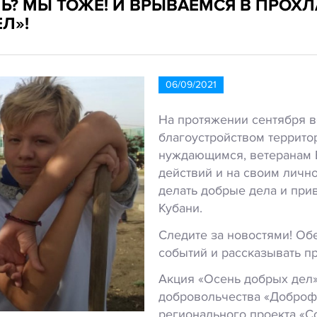
Ь? МЫ ТОЖЕ! И ВРЫВАЕМСЯ В ПРОХЛ
Л»!
06/09/2021
На протяжении сентября в
благоустройством террито
нуждающимся, ветеранам 
действий и на своим личн
делать добрые дела и при
Кубани.
Следите за новостями! Обе
событий и рассказывать п
Акция «Осень добрых дел»
добровольчества «Доброфе
регионального проекта «С