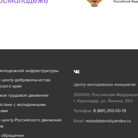
молодежной инфраструктуры
 центр добровольчества
Центр молодежных инициатив
ского края
350000
,
Российская Федераци
кое трудовое движение
г. Краснодар
,
ул. Ленина, 35/1
йствие с молодежными
вами
Телефон:
8 (861) 293-00-19
 центр Российского движения
Email:
moloddobro@yandex.ru
ов
ь обращение