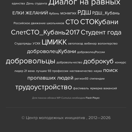
Диалог на равных
единства
День студента
РДШ
ЕЛКИ ЖЕЛАНИЙ
РДШ_Кубань
Кубань
МОНМПКК
СТОКубани
СТО
Российское движение школьников
СлетСТО_Кубань2017
Студент года
ЦМИКК
Студотряды
УСКК
автопоезд
вебинар
волонтерство
доброволецКубани
доброволецРоссии
добровольцы
доброкуб
добровольчество
конкурс
поиск
лидер 21 века
лучшие 93 профессии
наставничество
наука
пропавших людей
регион93
стипендии
трудоустройство
фестиваль
ярмарка вакансий
Для показа облака WP-Cumulus необходим
Flash Player
.
© Центр молодежных инициатив , 2012—2026