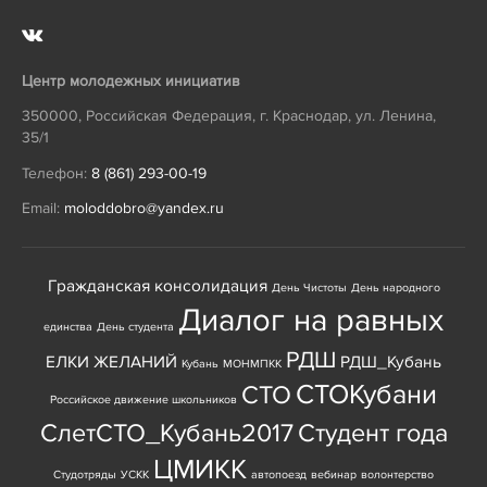
Центр молодежных инициатив
350000
,
Российская Федерация
,
г. Краснодар
,
ул. Ленина,
35/1
Телефон:
8 (861) 293-00-19
Email:
moloddobro@yandex.ru
Гражданская консолидация
День Чистоты
День народного
Диалог на равных
единства
День студента
РДШ
ЕЛКИ ЖЕЛАНИЙ
РДШ_Кубань
Кубань
МОНМПКК
СТОКубани
СТО
Российское движение школьников
СлетСТО_Кубань2017
Студент года
ЦМИКК
Студотряды
УСКК
автопоезд
вебинар
волонтерство