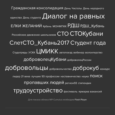
Гражданская консолидация
День Чистоты
День народного
Диалог на равных
единства
День студента
РДШ
ЕЛКИ ЖЕЛАНИЙ
РДШ_Кубань
Кубань
МОНМПКК
СТОКубани
СТО
Российское движение школьников
СлетСТО_Кубань2017
Студент года
ЦМИКК
Студотряды
УСКК
автопоезд
вебинар
волонтерство
доброволецКубани
доброволецРоссии
добровольцы
доброкуб
добровольчество
конкурс
поиск
лидер 21 века
лучшие 93 профессии
наставничество
наука
пропавших людей
регион93
стипендии
трудоустройство
фестиваль
ярмарка вакансий
Для показа облака WP-Cumulus необходим
Flash Player
.