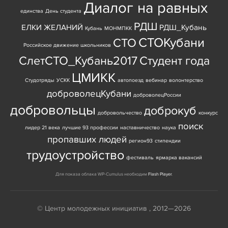
Диалог на равных
единства
День студента
РДШ
ЕЛКИ ЖЕЛАНИЙ
РДШ_Кубань
Кубань
МОНМПКК
СТОКубани
СТО
Российское движение школьников
СлетСТО_Кубань2017
Студент года
ЦМИКК
Студотряды
УСКК
автопоезд
вебинар
волонтерство
доброволецКубани
доброволецРоссии
добровольцы
доброкуб
добровольчество
конкурс
поиск
лидер 21 века
лучшие 93 профессии
наставничество
наука
пропавших людей
регион93
стипендии
трудоустройство
фестиваль
ярмарка вакансий
Для показа облака WP-Cumulus необходим
Flash Player
.
© Центр молодежных инициатив , 2012—2026