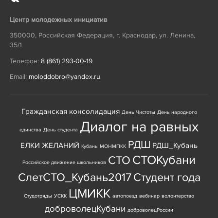
Центр молодежных инициатив
350000
,
Российская Федерация
,
г. Краснодар
,
ул. Ленина,
35/1
Телефон:
8 (861) 293-00-19
Email:
moloddobro@yandex.ru
Гражданская консолидация
День Чистоты
День народного
Диалог на равных
единства
День студента
РДШ
ЕЛКИ ЖЕЛАНИЙ
РДШ_Кубань
Кубань
МОНМПКК
СТОКубани
СТО
Российское движение школьников
СлетСТО_Кубань2017
Студент года
ЦМИКК
Студотряды
УСКК
автопоезд
вебинар
волонтерство
доброволецКубани
доброволецРоссии