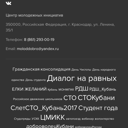
Центр молодежных инициатив
350000
,
Российская Федерация
,
г. Краснодар
,
ул. Ленина,
35/1
Телефон:
8 (861) 293-00-19
Email:
moloddobro@yandex.ru
Гражданская консолидация
День Чистоты
День народного
Диалог на равных
единства
День студента
РДШ
ЕЛКИ ЖЕЛАНИЙ
РДШ_Кубань
Кубань
МОНМПКК
СТОКубани
СТО
Российское движение школьников
СлетСТО_Кубань2017
Студент года
ЦМИКК
Студотряды
УСКК
автопоезд
вебинар
волонтерство
доброволецКубани
доброволецРоссии