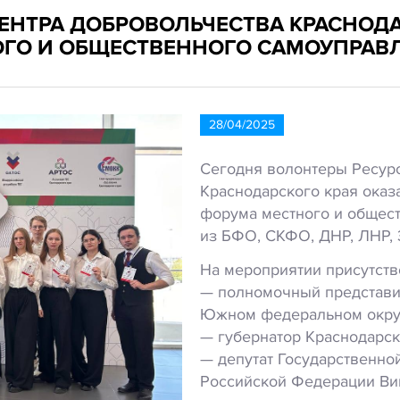
ЕНТРА ДОБРОВОЛЬЧЕСТВА КРАСНОД
ОГО И ОБЩЕСТВЕННОГО САМОУПРАВ
28/04/2025
Сегодня волонтеры Ресурс
Краснодарского края оказ
форума местного и общест
из БФО, СКФО, ДНР, ЛНР, 
На мероприятии присутств
— полномочный представи
Южном федеральном округ
— губернатор Краснодарск
— депутат Государственн
Российской Федерации Ви