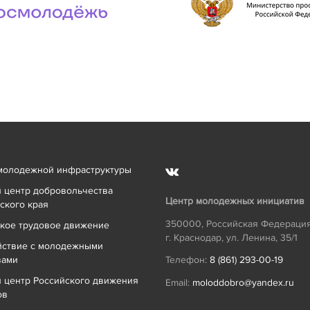
молодежной инфраструктуры
 центр добровольчества
Центр молодежных инициатив
ского края
350000
,
Российская Федераци
кое трудовое движение
г. Краснодар
,
ул. Ленина, 35/1
йствие с молодежными
вами
Телефон:
8 (861) 293-00-19
 центр Российского движения
Email:
moloddobro@yandex.ru
ов