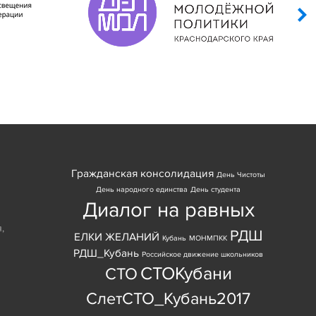
Гражданская консолидация
День Чистоты
День народного единства
День студента
Диалог на равных
я
,
РДШ
ЕЛКИ ЖЕЛАНИЙ
Кубань
МОНМПКК
РДШ_Кубань
Российское движение школьников
СТОКубани
СТО
СлетСТО_Кубань2017