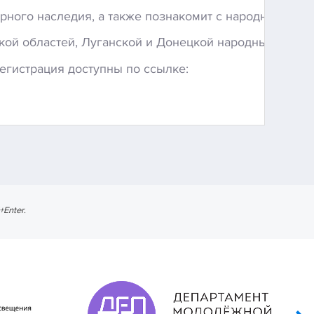
урного
наследия,
а
также
познакомит
с
народными
пр
кой
областей,
Луганской
и
Донецкой
народных
респу
егистрация
доступны
по
ссылке:
l+Enter
.