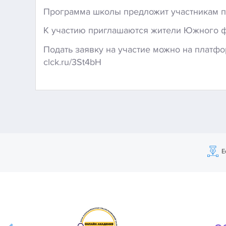
Программа
школы
предложит
участникам
п
К
участию
приглашаются
жители
Южного
ф
Подать
заявку
на
участие
можно
на
платфо
clck.ru/3St4bH
Е