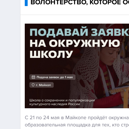
ВОЛОНТЁРСТВО, КОТОРОЕ О
С
21
по
24
мая
в
Майкопе
пройдёт
окружна
образовательная
площадка
для
тех,
кто
стр