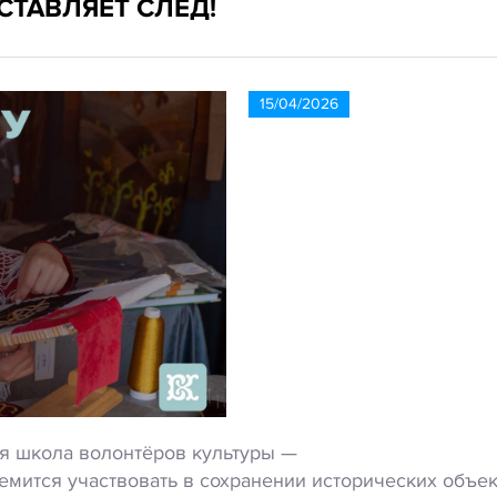
СТАВЛЯЕТ СЛЕД!
15/04/2026
я
школа
волонтёров
культуры
—
емится
участвовать
в
сохранении
исторических
объек