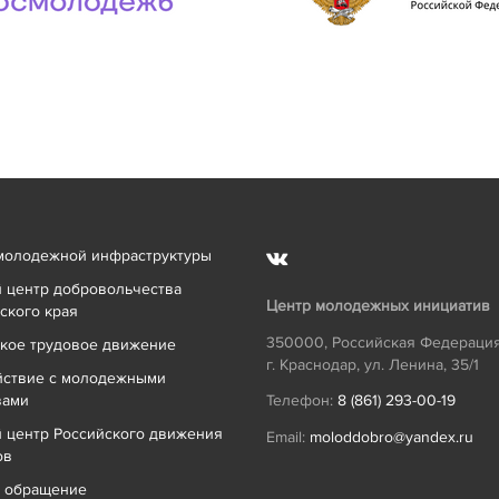
молодежной инфраструктуры
 центр добровольчества
Центр молодежных инициатив
ского края
350000
,
Российская Федераци
кое трудовое движение
г. Краснодар
,
ул. Ленина, 35/1
йствие с молодежными
вами
Телефон:
8 (861) 293-00-19
 центр Российского движения
Email:
moloddobro@yandex.ru
ов
ь обращение