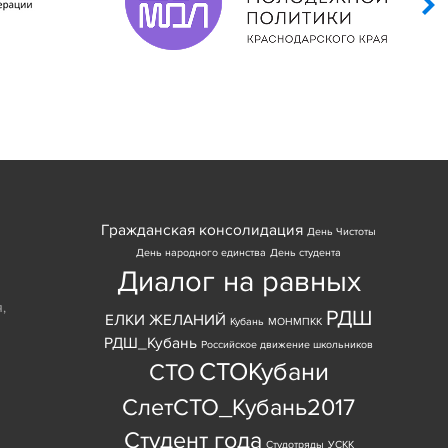
Гражданская консолидация
День Чистоты
День народного единства
День студента
Диалог на равных
я
,
РДШ
ЕЛКИ ЖЕЛАНИЙ
Кубань
МОНМПКК
РДШ_Кубань
Российское движение школьников
СТОКубани
СТО
СлетСТО_Кубань2017
Студент года
Студотряды
УСКК