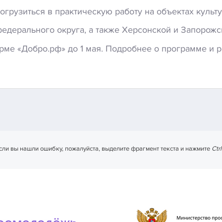
огрузиться
в
практическую
работу
на
объектах
культ
едерального
округа,
а
также
Херсонской
и
Запорожс
рме
«Добро.рф»
до
1
мая.
Подробнее
о
программе
и
р
сли вы нашли ошибку, пожалуйста, выделите фрагмент текста и нажмите
Ctr