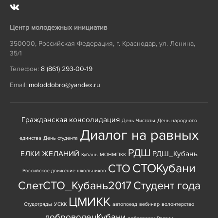
Центр молодежных инициатив
350000
,
Российская Федерация
,
г. Краснодар
,
ул. Ленина,
35/1
Телефон:
8 (861) 293-00-19
Email:
moloddobro@yandex.ru
Гражданская консолидация
День Чистоты
День народного
Диалог на равных
единства
День студента
РДШ
ЕЛКИ ЖЕЛАНИЙ
РДШ_Кубань
Кубань
МОНМПКК
СТОКубани
СТО
Российское движение школьников
СлетСТО_Кубань2017
Студент года
ЦМИКК
Студотряды
УСКК
автопоезд
вебинар
волонтерство
доброволецКубани