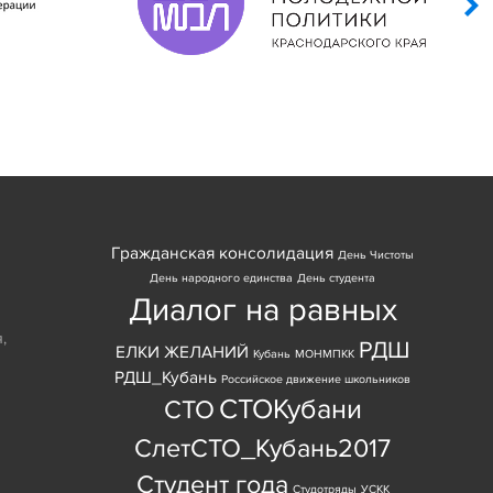
Гражданская консолидация
День Чистоты
День народного единства
День студента
Диалог на равных
я
,
РДШ
ЕЛКИ ЖЕЛАНИЙ
Кубань
МОНМПКК
РДШ_Кубань
Российское движение школьников
СТОКубани
СТО
СлетСТО_Кубань2017
Студент года
Студотряды
УСКК