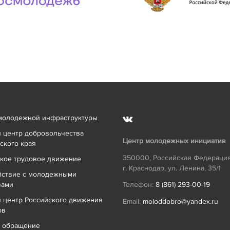
молодежной инфраструктуры
 центр добровольчества
Центр молодежных инициатив
ского края
350000
,
Российская Федераци
кое трудовое движение
г. Краснодар
,
ул. Ленина, 35/1
йствие с молодежными
вами
Телефон:
8 (861) 293-00-19
 центр Российского движения
Email:
moloddobro@yandex.ru
ов
ь обращение