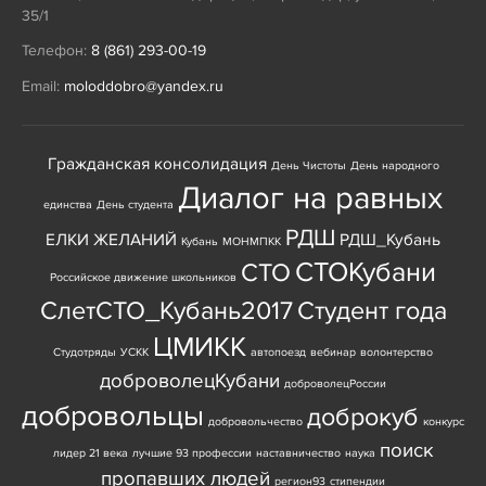
35/1
Телефон:
8 (861) 293-00-19
Email:
moloddobro@yandex.ru
Гражданская консолидация
День Чистоты
День народного
Диалог на равных
единства
День студента
РДШ
ЕЛКИ ЖЕЛАНИЙ
РДШ_Кубань
Кубань
МОНМПКК
СТОКубани
СТО
Российское движение школьников
СлетСТО_Кубань2017
Студент года
ЦМИКК
Студотряды
УСКК
автопоезд
вебинар
волонтерство
доброволецКубани
доброволецРоссии
добровольцы
доброкуб
добровольчество
конкурс
поиск
лидер 21 века
лучшие 93 профессии
наставничество
наука
пропавших людей
регион93
стипендии