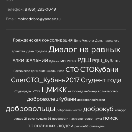
Телефон:
8 (861) 293-00-19
Email:
moloddobro@yandex.ru
Гражданская консолидация
День Чистоты
День народного
Диалог на равных
единства
День студента
РДШ
ЕЛКИ ЖЕЛАНИЙ
РДШ_Кубань
Кубань
МОНМПКК
СТОКубани
СТО
Российское движение школьников
СлетСТО_Кубань2017
Студент года
ЦМИКК
Студотряды
УСКК
автопоезд
вебинар
волонтерство
доброволецКубани
доброволецРоссии
добровольцы
доброкуб
добровольчество
конкурс
поиск
лидер 21 века
лучшие 93 профессии
наставничество
наука
пропавших людей
регион93
стипендии