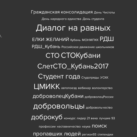
Гражданская консолидация
День Чистоты
День народного единства
День студента
Диалог на равных
я
,
РДШ
ЕЛКИ ЖЕЛАНИЙ
Кубань
МОНМПКК
РДШ_Кубань
Российское движение школьников
СТОКубани
СТО
СлетСТО_Кубань2017
Студент года
Студотряды
УСКК
ЦМИКК
автопоезд
вебинар
волонтерство
доброволецКубани
доброволецРоссии
добровольцы
добровольчество
доброкуб
конкурс
лидер 21 века
лучшие 93
поиск
профессии
наставничество
наука
пропавших людей
регион93
стипендии