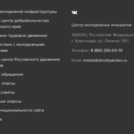
молодежной инфраструктуры
 центр добровольчества
Центр молодежных инициатив
ского края
350000
,
Российская Федераци
кое трудовое движение
г. Краснодар
,
ул. Ленина, 35/1
йствие с молодежными
вами
Телефон:
8 (861) 293-00-19
 центр Российского движения
Email:
moloddobro@yandex.ru
ов
ь обращение
 ответы
 советы
ные опросы
нкциональности сайта
а