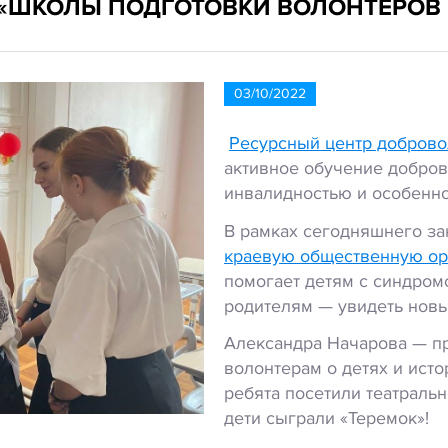
 «ШКОЛЫ ПОДГОТОВКИ ВОЛОНТЕРОВ
03/10/2022
Ресурсный центр доброво
активное обучение добров
инвалидностью и особенно
В рамках сегодняшнего з
краевую общественную ор
помогает детям с синдромо
родителям — увидеть новы
Александра Начарова — пр
волонтерам о детях и исто
ребята посетили театраль
дети сыграли «Теремок»!