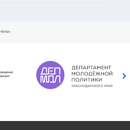
l+Enter
.