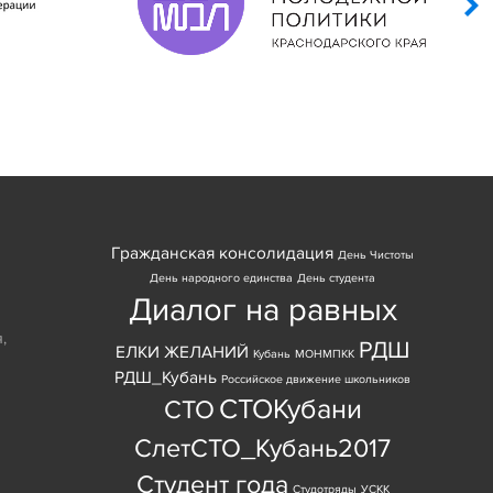
Гражданская консолидация
День Чистоты
День народного единства
День студента
Диалог на равных
я
,
РДШ
ЕЛКИ ЖЕЛАНИЙ
Кубань
МОНМПКК
РДШ_Кубань
Российское движение школьников
СТОКубани
СТО
СлетСТО_Кубань2017
Студент года
Студотряды
УСКК