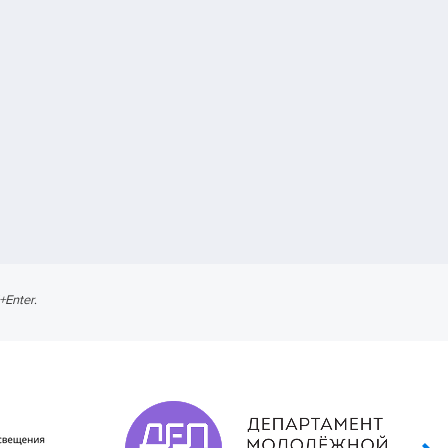
l+Enter
.