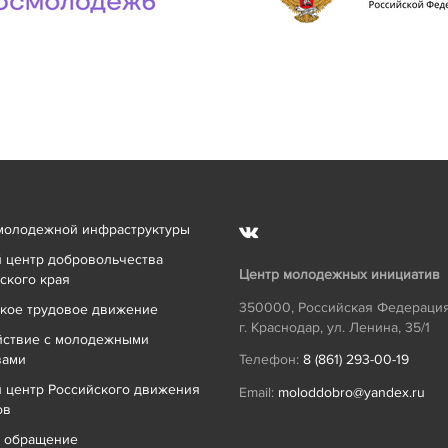
молодежной инфраструктуры
 центр добровольчества
Центр молодежных инициатив
ского края
350000
,
Российская Федераци
кое трудовое движение
г. Краснодар
,
ул. Ленина, 35/1
йствие с молодежными
вами
Телефон:
8 (861) 293-00-19
 центр Российского движения
Email:
moloddobro@yandex.ru
ов
ь обращение