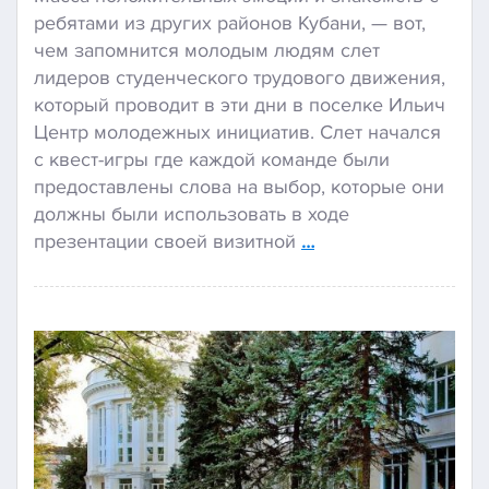
ребятами из других районов Кубани, — вот,
чем запомнится молодым людям слет
лидеров студенческого трудового движения,
который проводит в эти дни в поселке Ильич
Центр молодежных инициатив. Слет начался
с квест-игры где каждой команде были
предоставлены слова на выбор, которые они
должны были использовать в ходе
презентации своей визитной
…