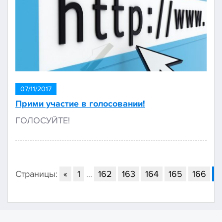
07/11/2017
Прими участие в голосовании!
ГОЛОСУЙТЕ!
Страницы:
«
1
...
162
163
164
165
166
1