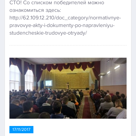
СТО! Со списком победителей можно
ознакомиться здесь:
http://62.109.12.210/doc_category/normativnye-
pravovye-akty-i-dokumenty-po-napravleniyu-
studencheskie-trudovye-otryady/
17/11/2017