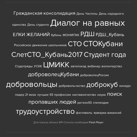
Гражданская консолидация
День Чистоты
День народного
Диалог на равных
единства
День студента
РДШ
ЕЛКИ ЖЕЛАНИЙ
РДШ_Кубань
Кубань
МОНМПКК
СТОКубани
СТО
Российское движение школьников
СлетСТО_Кубань2017
Студент года
ЦМИКК
Студотряды
УСКК
автопоезд
вебинар
волонтерство
доброволецКубани
доброволецРоссии
добровольцы
доброкуб
добровольчество
конкурс
поиск
лидер 21 века
лучшие 93 профессии
наставничество
наука
пропавших людей
регион93
стипендии
трудоустройство
фестиваль
ярмарка вакансий
Для показа облака WP-Cumulus необходим
Flash Player
.