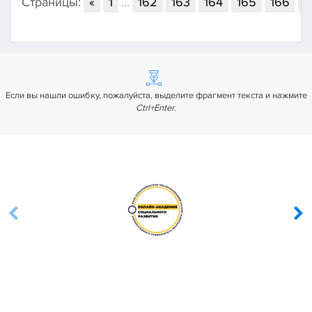
Страницы:
«
1
...
162
163
164
165
166
1
Если вы нашли ошибку, пожалуйста, выделите фрагмент текста и нажмите
Ctrl+Enter
.